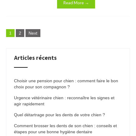
Read More →
Pagination
1
2
Next
des
publications
Articles récents
Choisir une pension pour chien : comment faire le bon
choix pour son compagnon ?
Urgence vétérinaire chien : reconnaître les signes et
agir rapidement
Quel détartrage pour les dents de votre chien ?
Comment brosser les dents de son chien : conseils et
étapes pour une bonne hygiène dentaire